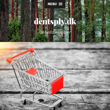
MENU
dentsply.dk
De bedste artikler