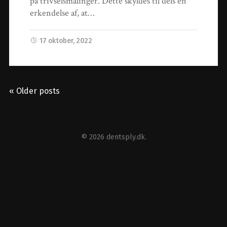
på trivselsmålinger. Dette skyldes til dels en
erkendelse af, at…
17 oktober, 2022
« Older posts
© 2026
dentsply.dk
.