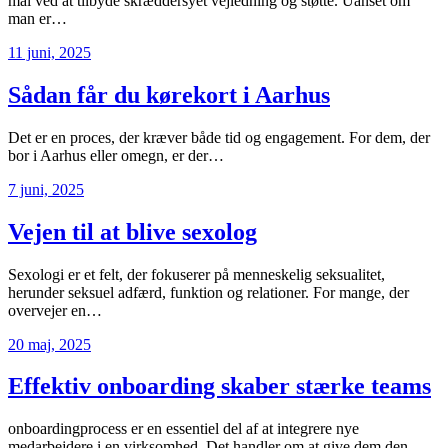
mål ved at tilbyde skræddersyet vejledning og støtte. Uanset om
man er…
11 juni, 2025
Sådan får du kørekort i Aarhus
Det er en proces, der kræver både tid og engagement. For dem, der
bor i Aarhus eller omegn, er der…
7 juni, 2025
Vejen til at blive sexolog
Sexologi er et felt, der fokuserer på menneskelig seksualitet,
herunder seksuel adfærd, funktion og relationer. For mange, der
overvejer en…
20 maj, 2025
Effektiv onboarding skaber stærke teams
onboardingprocess er en essentiel del af at integrere nye
medarbejdere i en virksomhed. Det handler om at give dem den…