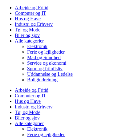
Arbejde og Fritid
Computer og IT
Hus og Have
Industri og Erhverv
Tøj og Mode
Biler og sjov
Alle kategorier
Elektronik
Ferie og lejligheder
Mad og Sundhed
Service og økonomi
Sport og friluftsliv
Uddannelse og Ledelse
Boligindretning
Arbejde og Fritid
Computer og IT
Hus og Have
Industri og Erhverv
Tøj og Mode
Biler og sjov
Alle kategorier
Elektronik
Ferie og lejligheder