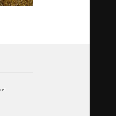
d
ret