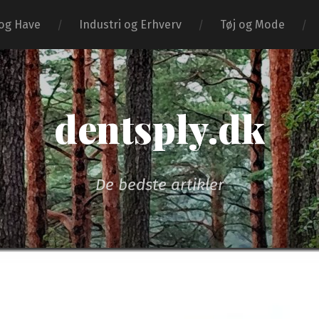
og Have
Industri og Erhverv
Tøj og Mode
dentsply.dk
De bedste artikler