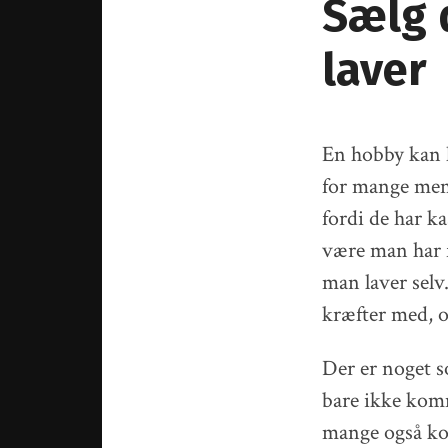
Sælg d
laver
En hobby kan h
for mange menn
fordi de har ka
være man har 
man laver selv
kræfter med, o
Der er noget s
bare ikke komm
mange også kom