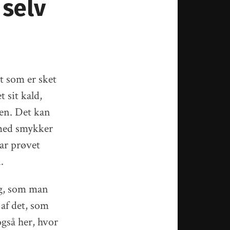
 selv
et som er sket
 sit kald,
den. Det kan
 med smykker
har prøvet
.
ng, som man
af det, som
også her, hvor