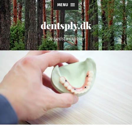
MENU
dentsply.dk
De bedste artikler