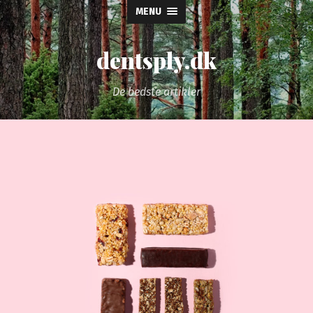
MENU
dentsply.dk
De bedste artikler