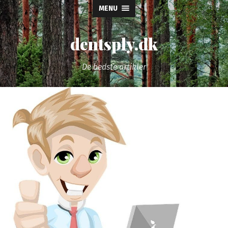
MENU
dentsply.dk
De bedste artikler