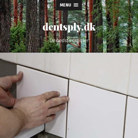
MENU
dentsply.dk
De bedste artikler