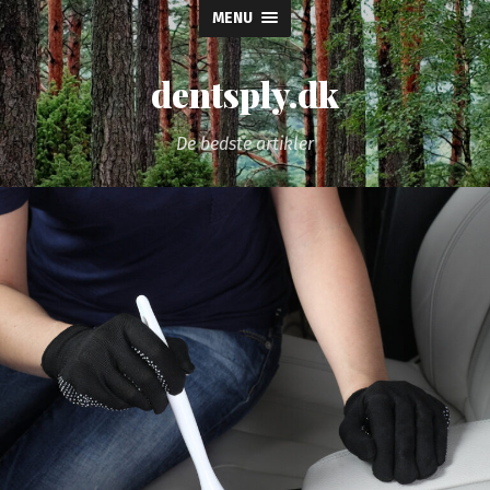
MENU
dentsply.dk
De bedste artikler