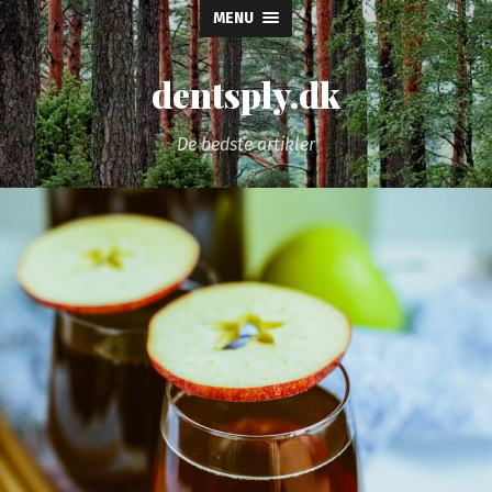
MENU
dentsply.dk
De bedste artikler