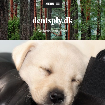
MENU
dentsply.dk
De bedste artikler