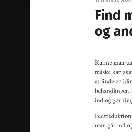
11 februar, 2022
Find 
og an
Kunne man tan
måske kan skaf
at finde en kli
behandlinger. 
ind og gør tin
Fedtreduktion 
man går ind og