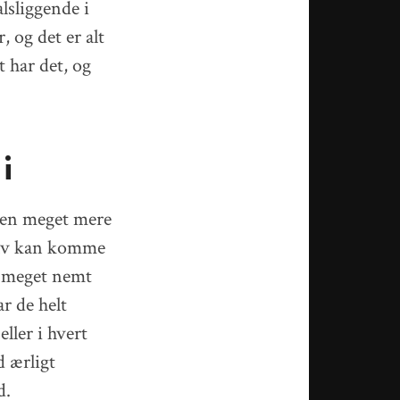
lsliggende i
 og det er alt
t har det, og
i
en meget mere
selv kan komme
r meget nemt
r de helt
ller i hvert
d ærligt
d.