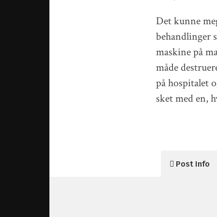
Det kunne mege
behandlinger 
maskine på mav
måde destruere 
på hospitalet 
sket med en, h
Post Info