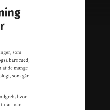
ning
r
inger, som
 også bare med,
en af de mange
ologi, som går
indgreb, hvor
rt når man