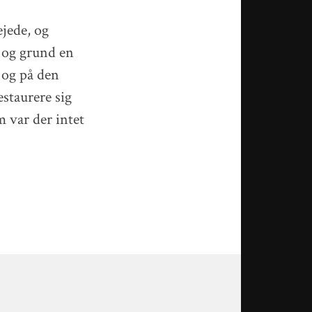
jede, og
 og grund en
 og på den
estaurere sig
m var der intet