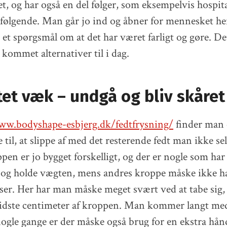
t, og har også en del følger, som eksempelvis hospita
erfølgende. Man går jo ind og åbner for mennesket her,
 et spørgsmål om at det har været farligt og gøre. De
 kommet alternativer til i dag.
tet væk – undgå og bliv skåret 
ww.bodyshape-esbjerg.dk/fedtfrysning/
finder man 
 til, at slippe af med det resterende fedt man ikke 
en er jo bygget forskelligt, og der er nogle som ha
g og holde vægten, mens andres kroppe måske ikke ha
r. Her har man måske meget svært ved at tabe sig, e
e sidste centimeter af kroppen. Man kommer langt me
ogle gange er der måske også brug for en ekstra hån