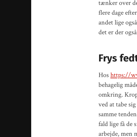
tænker over de
flere dage eft
andet lige også
det er der også
Frys fed
Hos
https://w
behagelig måde
omkring. Kropp
ved at tabe si
samme tendense
fald lige få d
arbejde, men n