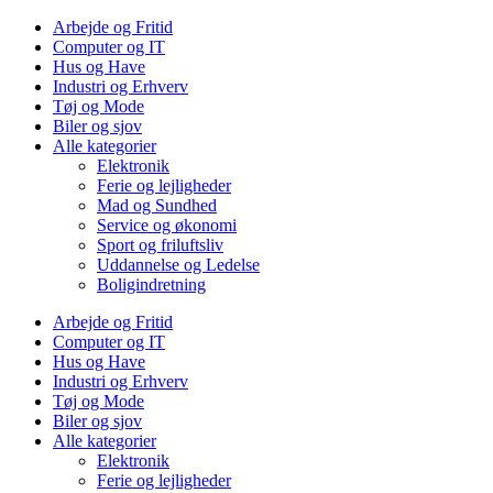
Arbejde og Fritid
Computer og IT
Hus og Have
Industri og Erhverv
Tøj og Mode
Biler og sjov
Alle kategorier
Elektronik
Ferie og lejligheder
Mad og Sundhed
Service og økonomi
Sport og friluftsliv
Uddannelse og Ledelse
Boligindretning
Arbejde og Fritid
Computer og IT
Hus og Have
Industri og Erhverv
Tøj og Mode
Biler og sjov
Alle kategorier
Elektronik
Ferie og lejligheder