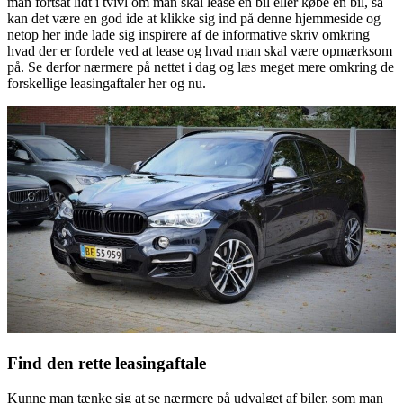
man fortsat lidt i tvivl om man skal lease en bil eller købe en bil, så
kan det være en god ide at klikke sig ind på denne hjemmeside og
netop her inde lade sig inspirere af de informative skriv omkring
hvad der er fordele ved at lease og hvad man skal være opmærksom
på. Se derfor nærmere på nettet i dag og læs meget mere omkring de
forskellige leasingaftaler her og nu.
Find den rette leasingaftale
Kunne man tænke sig at se nærmere på udvalget af biler, som man