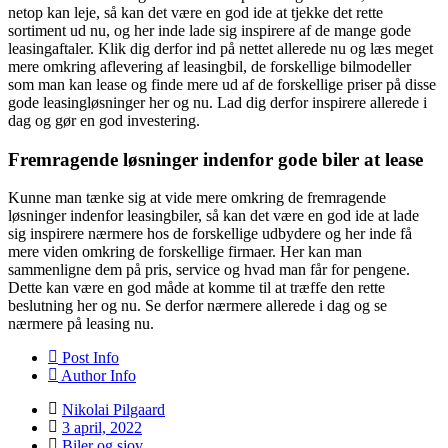
netop kan leje, så kan det være en god ide at tjekke det rette
sortiment ud nu, og her inde lade sig inspirere af de mange gode
leasingaftaler. Klik dig derfor ind på nettet allerede nu og læs meget
mere omkring aflevering af leasingbil, de forskellige bilmodeller
som man kan lease og finde mere ud af de forskellige priser på disse
gode leasingløsninger her og nu. Lad dig derfor inspirere allerede i
dag og gør en god investering.
Fremragende løsninger indenfor gode biler at lease
Kunne man tænke sig at vide mere omkring de fremragende
løsninger indenfor leasingbiler, så kan det være en god ide at lade
sig inspirere nærmere hos de forskellige udbydere og her inde få
mere viden omkring de forskellige firmaer. Her kan man
sammenligne dem på pris, service og hvad man får for pengene.
Dette kan være en god måde at komme til at træffe den rette
beslutning her og nu. Se derfor nærmere allerede i dag og se
nærmere på leasing nu.
Post Info
Author Info
Nikolai Pilgaard
3 april, 2022
Biler og sjov