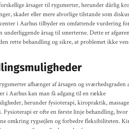
orskellige årsager til rygsmerter, herunder dårlig k
er, skader eller mere alvorlige tilstande som disku
ygcenter i Aarhus tilbyder en omfattende vurdering for
en underliggende årsag til smerterne. Dette er afgøren
den rette behandling og sikre, at problemet ikke vend
lingsmuligheder
rygsmerter afhænger af årsagen og sværhedsgraden a
er i Aarhus kan man få adgang til en række
igheder, herunder fysioterapi, kiropraktik, massage
i. Fysioterapi er ofte en første linje behandling, hvor
ne omkring rygsøjlen og forbedre fleksibiliteten. K