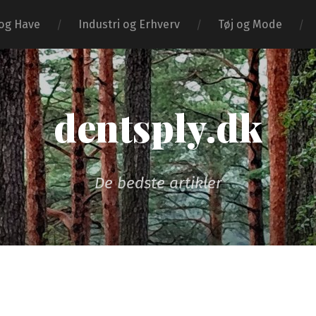
og Have
Industri og Erhverv
Tøj og Mode
dentsply.dk
De bedste artikler