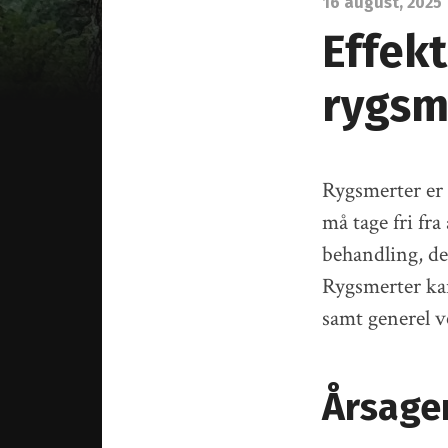
16 august, 2025
Effekt
rygsm
Rygsmerter er e
må tage fri fra
behandling, de
Rygsmerter kan
samt generel v
Årsager