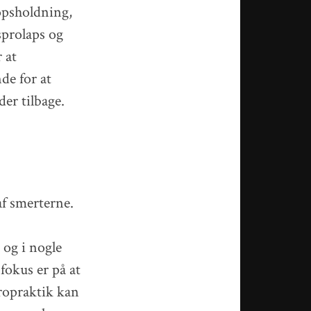
ropsholdning,
sprolaps og
 at
de for at
er tilbage.
f smerterne.
 og i nogle
 fokus er på at
iropraktik kan