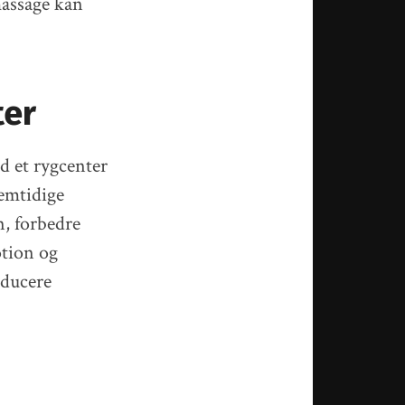
massage kan
ter
ed et rygcenter
remtidige
n, forbedre
otion og
educere