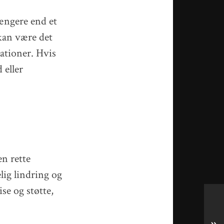
længere end et
 kan være det
kationer. Hvis
 eller
n rette
ig lindring og
ise og støtte,