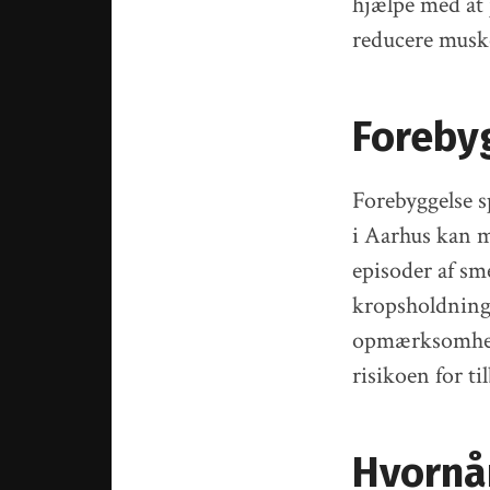
hjælpe med at 
reducere musk
Foreby
Forebyggelse sp
i Aarhus kan m
episoder af sme
kropsholdning
opmærksomhed 
risikoen for t
Hvornå