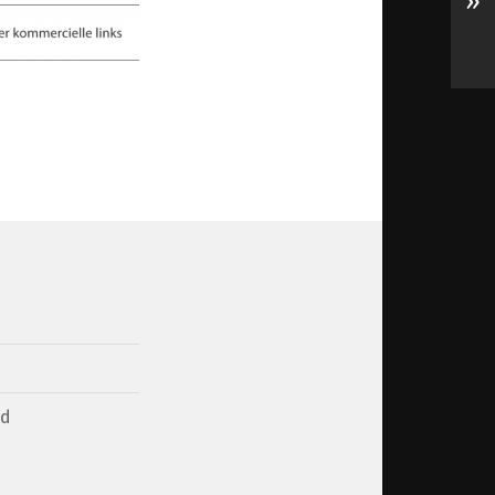
»
d
ed