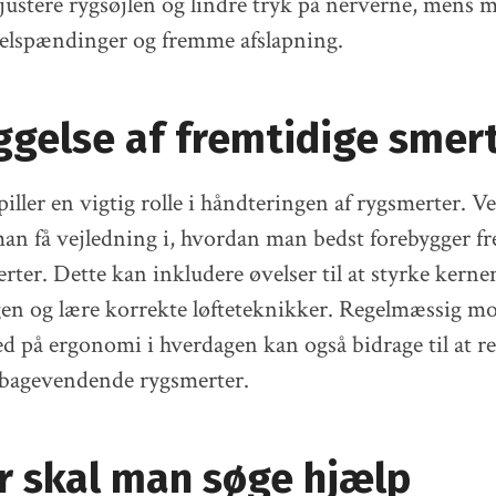
justere rygsøjlen og lindre tryk på nerverne, mens 
elspændinger og fremme afslapning.
ggelse af fremtidige smer
iller en vigtig rolle i håndteringen af rygsmerter. V
an få vejledning i, hvordan man bedst forebygger f
rter. Dette kan inkludere øvelser til at styrke kerne
en og lære korrekte løfteteknikker. Regelmæssig m
på ergonomi i hverdagen kan også bidrage til at r
ilbagevendende rygsmerter.
r skal man søge hjælp