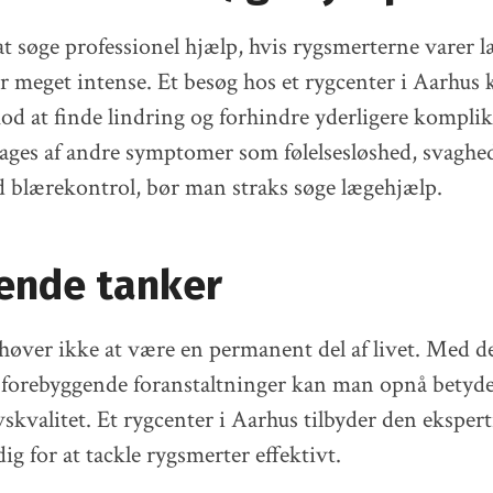
 at søge professionel hjælp, hvis rygsmerterne varer 
 er meget intense. Et besøg hos et rygcenter i Aarhus
mod at finde lindring og forhindre yderligere kompli
ages af andre symptomer som følelsesløshed, svaghed
 blærekontrol, bør man straks søge lægehjælp.
tende tanker
øver ikke at være en permanent del af livet. Med de
forebyggende foranstaltninger kan man opnå betydel
vskvalitet. Et rygcenter i Aarhus tilbyder den ekspert
g for at tackle rygsmerter effektivt.