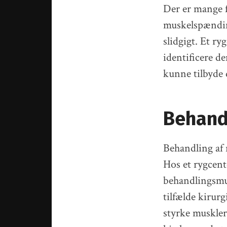
Der er mange f
muskelspænding
slidgigt. Et r
identificere d
kunne tilbyde 
Behand
Behandling af 
Hos et rygcent
behandlingsmul
tilfælde kirurg
styrke muskler